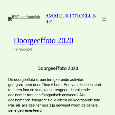
Ga
naar
AMATEUR FOTOCLUB
de
RET
inhoud
Doorgeeffoto 2020
21/08/2025
Doorgeeffoto 2020
De doorgeeffoto is een terugkerende activiteit
georganiseerd door Theo Albers. Een van de leden start
met een foto en vervolgens reageert de volgende
de
e
lnemer
met een fotografisch antwoord.
Als
deelnemende fotograaf zie je alleen de voorgaande foto.
Pas als alle deelnemers zijn geweest
wordt de
gehele
s
erie gepresenteerd.