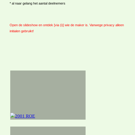
* al naar gelang het aantal deelnemers
Open de slideshow en ontdek
[via (i)]
wie de maker is. Vanwege privacy alleen
initialen
gebruikt
!